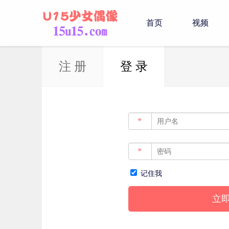
首页
视频
注 册
登 录
*
*
记住我
立