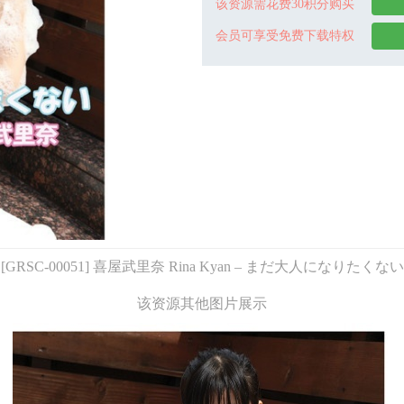
该资源需花费30积分购买
会员可享受免费下载特权
[GRSC-00051] 喜屋武里奈 Rina Kyan – まだ大人になりたくない
该资源其他图片展示