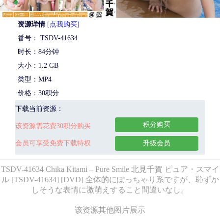
资源详情
[点我购买]
番号： TSDV-41634
时长：84分钟
大小：1.2 GB
类型：MP4
价格：30积分
下载当前资源：
积分购买
该资源需花费30积分购买
会员可享受免费下载特权
升级会员
TSDV-41634 Chika Kitami – Pure Smile 北見千賀 ピュア・スマイ
ル [TSDV-41634] [DVD] 全体的にぽっちゃり系ですが、恥ずか
しそうな表情に激萌えすること間違いなし。
该资源其他图片展示