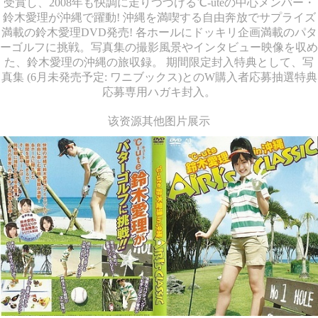
受賞し、2008年も快調に走りつづける℃-uteの中心メンバー・
鈴木愛理が沖縄で躍動! 沖縄を満喫する自由奔放でサプライズ
満載の鈴木愛理DVD発売! 各ホールにドッキリ企画満載のパタ
ーゴルフに挑戦。写真集の撮影風景やインタビュー映像を収め
た、鈴木愛理の沖縄の旅収録。 期間限定封入特典として、写
真集 (6月未発売予定: ワニブックス)とのW購入者応募抽選特典
応募専用ハガキ封入。
该资源其他图片展示