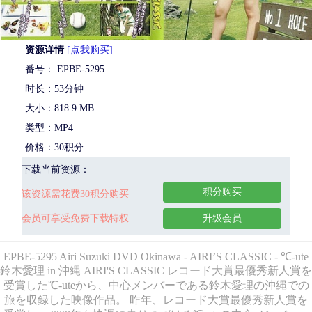
资源详情
[点我购买]
番号： EPBE-5295
时长：53分钟
大小：818.9 MB
类型：MP4
价格：30积分
下载当前资源：
积分购买
该资源需花费30积分购买
会员可享受免费下载特权
升级会员
EPBE-5295 Airi Suzuki DVD Okinawa - AIRI’S CLASSIC - ℃-ute
鈴木愛理 in 沖縄 AIRI'S CLASSIC レコード大賞最優秀新人賞を
受賞した℃-uteから、中心メンバーである鈴木愛理の沖縄での
旅を収録した映像作品。 昨年、レコード大賞最優秀新人賞を