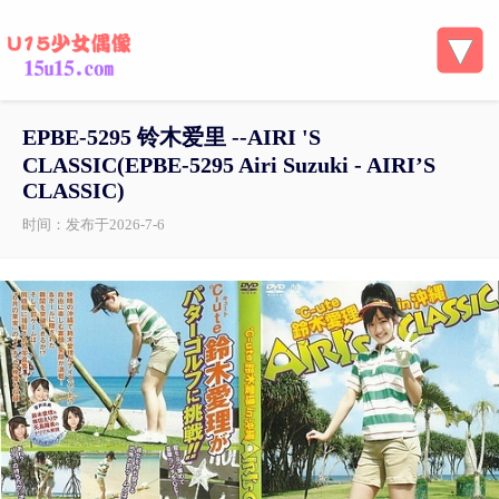
EPBE-5295 铃木爱里 --AIRI 'S
CLASSIC(EPBE-5295 Airi Suzuki - AIRI’S
CLASSIC)
时间：发布于2026-7-6